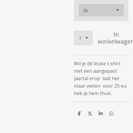
In
winkelwage
Wil je dit leuke t shirt
met een aangepast
jaartal erop laat het
maar weten voor 20 eu
heb je hem thuis.
D
D
S
D
e
e
h
e
l
e
a
l
e
l
r
e